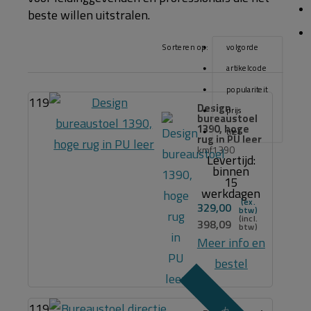
beste willen uitstralen.
Sorteren op:
volgorde
artikelcode
populariteit
119
Design
prijs
bureaustoel
1390, hoge
titel
rug in PU leer
kmf1390
Levertijd:
binnen
15
werkdagen
329,00
398,09
Meer info en
bestel
119