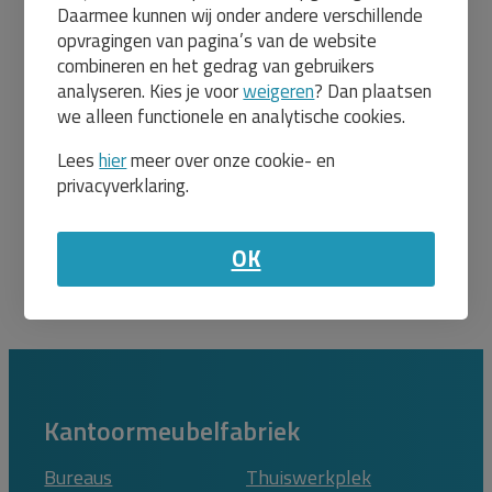
1613
Daarmee kunnen wij onder andere verschillende
netbespannen
opvragingen van pagina’s van de website
rug en zitting
kmf1613
combineren en het gedrag van gebruikers
Levertijd:
binnen
analyseren. Kies je voor
weigeren
? Dan plaatsen
15
we alleen functionele en analytische cookies.
werkdagen
495,00
Lees
hier
meer over onze cookie- en
598,95
privacyverklaring.
Meer info en
bestel
OK
Kantoormeubelfabriek
Bureaus
Thuiswerkplek