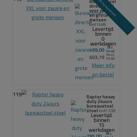
XXL bureaustoel
Bureaustoel
directie XXL
voor zware
en grote
mensen
kmf1688
Levertijd:
binnen
0
werkdagen
499,00
603,79
Meer info
en bestel
119
Raptor heavy
duty 24uurs
bureaustoel
stoel
kmf1708
Levertijd:
binnen
15
werkdagen
795,00