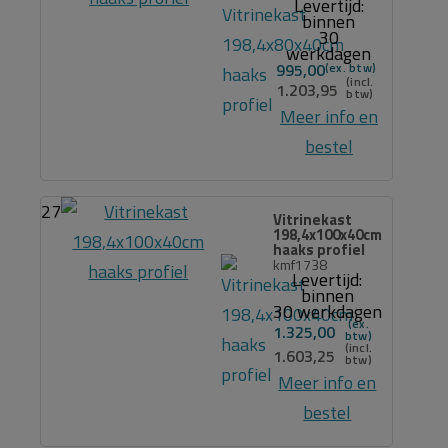
Levertijd:
binnen
30
werkdagen
995,00
1.203,95
Meer info en
bestel
27
Vitrinekast
198,4x100x40cm
haaks profiel
kmf1738
Levertijd:
binnen
30 werkdagen
1.325,00
1.603,25
Meer info en
bestel