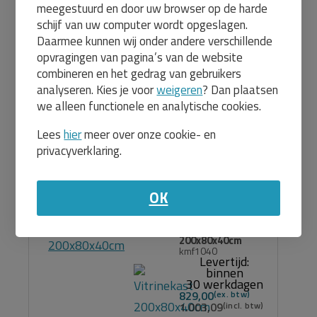
meegestuurd en door uw browser op de harde
bestel
schijf van uw computer wordt opgeslagen.
Daarmee kunnen wij onder andere verschillende
opvragingen van pagina’s van de website
27
Vitrinekast
combineren en het gedrag van gebruikers
200x60x40cm
kmf1039
analyseren. Kies je voor
weigeren
? Dan plaatsen
Levertijd:
we alleen functionele en analytische cookies.
binnen
30 werkdagen
729,00
Lees
hier
meer over onze cookie- en
882,09
privacyverklaring.
Meer info en
bestel
OK
27
Vitrinekast
200x80x40cm
kmf1040
Levertijd:
binnen
30 werkdagen
829,00
1.003,09