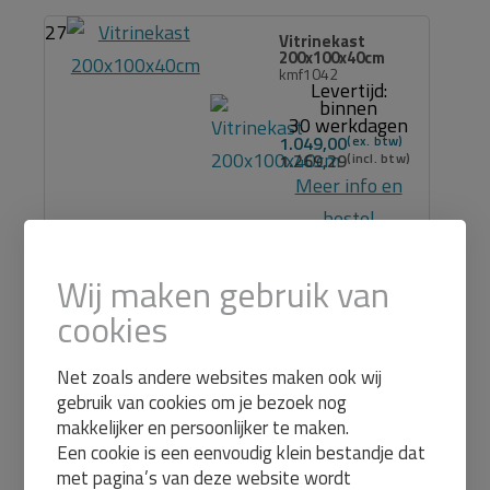
27
Vitrinekast
200x100x40cm
kmf1042
Levertijd:
binnen
30 werkdagen
1.049,00
1.269,29
Meer info en
bestel
Wij maken gebruik van
27
Vitrine met
onderkast
cookies
200x100x40cm
kmf1036
Levertijd:
Net zoals andere websites maken ook wij
binnen
30 werkdagen
gebruik van cookies om je bezoek nog
1.395,00
makkelijker en persoonlijker te maken.
1.687,95
Een cookie is een eenvoudig klein bestandje dat
Meer info en
met pagina’s van deze website wordt