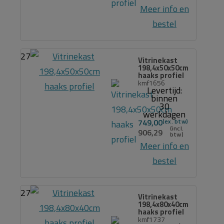
Meer info en
bestel
27
Vitrinekast
198,4x50x50cm
haaks profiel
kmf1656
Levertijd:
binnen
30
werkdagen
749,00
906,29
Meer info en
bestel
27
Vitrinekast
198,4x80x40cm
haaks profiel
kmf1737