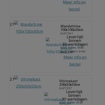
Meer info en
bestel
27
Wandvitrine
100x100x30cm
kmf1041
Levertijd:
binnen
30 werkdagen
699,00
845,79
Meer info en
bestel
27
Vitrinekast
200x50x50cm
kmf1037
Levertijd:
binnen
30 werkdagen
699,00