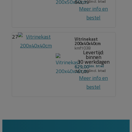
845,79
Meer info en
bestel
27
Vitrinekast
200x40x40cm
kmf1038
Levertijd:
binnen
30 werkdagen
629,00
761,09
Meer info en
bestel