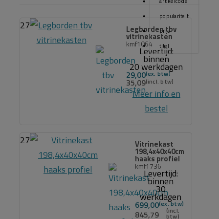
artikelcode
populariteit
27
Legborden tbv
prijs
vitrinekasten
kmf1064
titel
Levertijd:
binnen
20 werkdagen
29,00
35,09
Meer info en
bestel
27
Vitrinekast
198,4x40x40cm
haaks profiel
kmf1736
Levertijd:
binnen
30
werkdagen
699,00
845,79