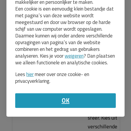
makkelijker en persoonlijker te maken.
kleine
Een cookie is een eenvoudig klein bestandje dat
bedrijfskantine
met pagina’s van deze website wordt
hebt of een
meegestuurd en door uw browser op de harde
schijf van uw computer wordt opgeslagen.
groter
Daarmee kunnen wij onder andere verschillende
eetgedeelte
opvragingen van pagina’s van de website
Kantinestoelen
inricht, wij
combineren en het gedrag van gebruikers
analyseren. Kies je voor
weigeren
? Dan plaatsen
hebben
we alleen functionele en analytische cookies.
stoelen die
zorgen voor
Lees
hier
meer over onze cookie- en
privacyverklaring.
comfortabele
zitplaatsen en
OK
een
aangename
sfeer. Kies uit
verschillende