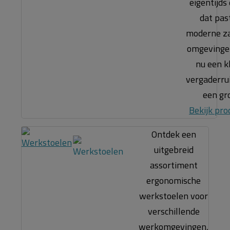
eigentijds
dat past
moderne za
omgevingen
nu een k
vergaderru
een gr
Bekijk pro
Ontdek een
uitgebreid
assortiment
ergonomische
werkstoelen voor
verschillende
werkomgevingen,