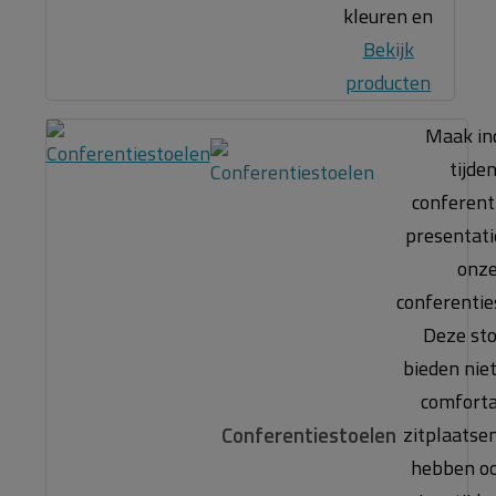
kleuren en
Bekijk
producten
Maak in
tijde
conferent
presentat
onz
conferentie
Deze st
bieden niet
comfort
Conferentiestoelen
zitplaatse
hebben o