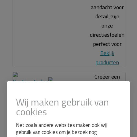
aandacht voor
detail, zijn
onze
directiestoelen
perfect voor
Bekijk
producten
Creëer een
gezellige en
functionele
Wij maken gebruik van
kantineruimte
cookies
met onze
kantinestoelen.
Net zoals andere websites maken ook wij
Of je nu een
gebruik van cookies om je bezoek nog