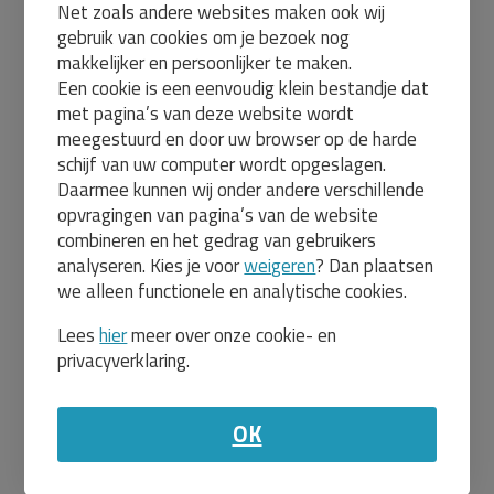
Net zoals andere websites maken ook wij
0.00
0.00
gebruik van cookies om je bezoek nog
makkelijker en persoonlijker te maken.
57
58
Een cookie is een eenvoudig klein bestandje dat
Zwart
Grijs
met pagina’s van deze website wordt
meegestuurd en door uw browser op de harde
Zwart
Grijs
schijf van uw computer wordt opgeslagen.
Daarmee kunnen wij onder andere verschillende
opvragingen van pagina’s van de website
combineren en het gedrag van gebruikers
analyseren. Kies je voor
weigeren
? Dan plaatsen
Zwart
Grijs
we alleen functionele en analytische cookies.
Lees
hier
meer over onze cookie- en
privacyverklaring.
Prijs:
Aantal:
OK
Totaal:
Totaal incl. BTW: