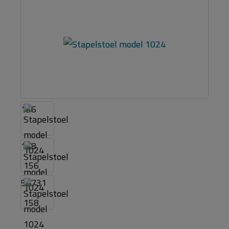
156
158
59731