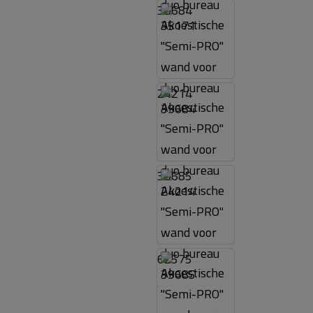
39684
24214
39685
62575