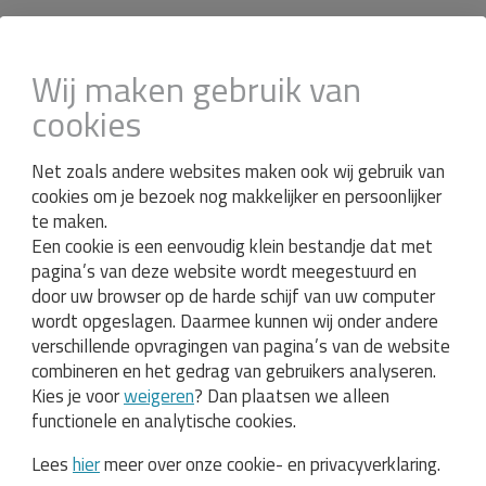
Wij maken gebruik van
cookies
Net zoals andere websites maken ook wij gebruik van
cookies om je bezoek nog makkelijker en persoonlijker
te maken.
Een cookie is een eenvoudig klein bestandje dat met
pagina’s van deze website wordt meegestuurd en
0.00
0.00
0.00
0.00
0.00
door uw browser op de harde schijf van uw computer
11769
5397
5402
4424
5398
wordt opgeslagen. Daarmee kunnen wij onder andere
WV04
WV07
WV08
WV09
WV1
verschillende opvragingen van pagina’s van de website
combineren en het gedrag van gebruikers analyseren.
Kies je voor
weigeren
? Dan plaatsen we alleen
WV04
WV07
WV08
WV09
WV1
functionele en analytische cookies.
Lees
hier
meer over onze cookie- en privacyverklaring.
WV04
WV07
WV08
WV09
WV10