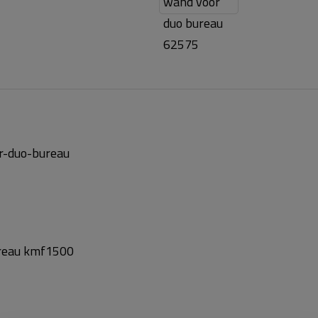
r-duo-bureau
ureau
kmf1500