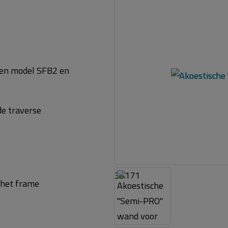
ken model SFB2 en
de traverse
35171
 het frame