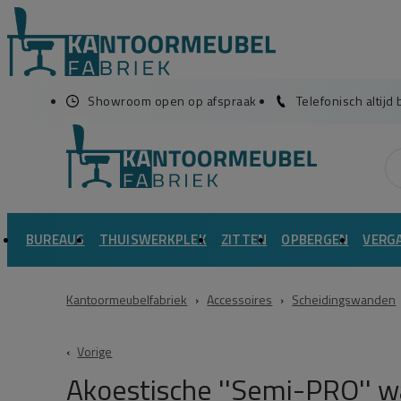
Showroom open op afspraak
Telefonisch altijd
BUREAUS
THUISWERKPLEK
ZITTEN
OPBERGEN
VERG
Kantoormeubelfabriek
›
Accessoires
›
Scheidingswanden
Vorige
Akoestische ''Semi-PRO'' 