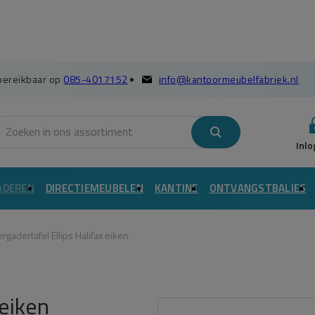
 bereikbaar op
085-4017152
info@kantoormeubelfabriek.nl
ADEREN
DIRECTIEMEUBELEN
KANTINE
ONTVANGSTBALIES
rgadertafel Ellips Halifax eiken
 eiken