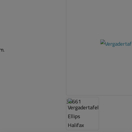
m.
39661