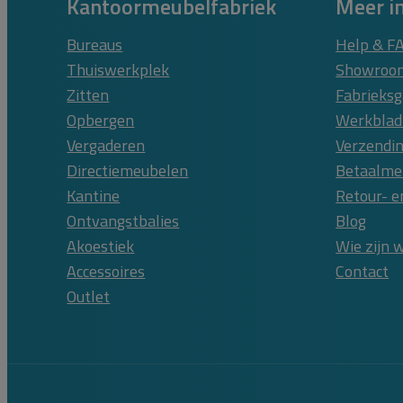
Kantoormeubelfabriek
Meer i
Bureaus
Help & F
Thuiswerkplek
Showroom
Zitten
Fabrieksg
Opbergen
Werkblad
Vergaderen
Verzendin
Directiemeubelen
Betaalme
Kantine
Retour- e
Ontvangstbalies
Blog
Akoestiek
Wie zijn w
Accessoires
Contact
Outlet