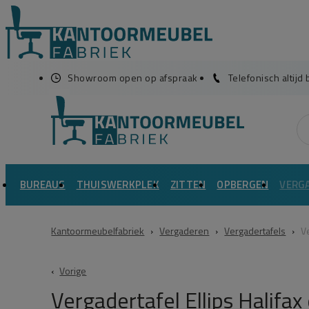
Showroom open op afspraak
Telefonisch altijd
BUREAUS
THUISWERKPLEK
ZITTEN
OPBERGEN
VERG
Kantoormeubelfabriek
›
Vergaderen
›
Vergadertafels
›
Ve
Vorige
Vergadertafel Ellips Halifax