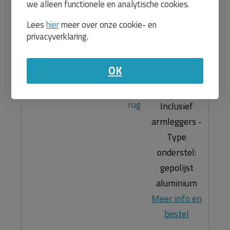
we alleen functionele en analytische cookies.
in deze
Lees
hier
meer over onze cookie- en
kleuren:
privacyverklaring.
Antraciet en
zwart -
OK
Materiaal:
mesh -
Inclusief
armleggers -
Type
onderstel:
gepolijst
aluminium
Meer info en
bestel