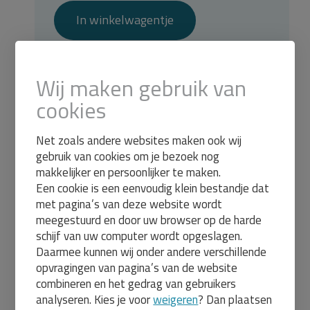
In winkelwagentje
Wij maken gebruik van
Aanverwante artikelen
cookies
Net zoals andere websites maken ook wij
Design /
vergaderstoel
gebruik van cookies om je bezoek nog
model 1605
makkelijker en persoonlijker te maken.
met
netbespannen
Een cookie is een eenvoudig klein bestandje dat
rug
met pagina’s van deze website wordt
kmf1605
meegestuurd en door uw browser op de harde
Levertijd:
15
schijf van uw computer wordt opgeslagen.
werkdagen
Daarmee kunnen wij onder andere verschillende
450,00
opvragingen van pagina’s van de website
544,50
combineren en het gedrag van gebruikers
Specificaties :
analyseren. Kies je voor
weigeren
? Dan plaatsen
Beschikbaar