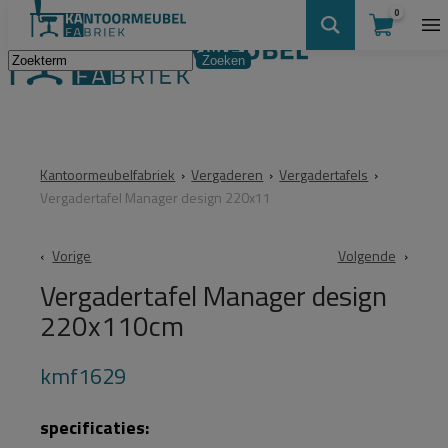
0
Kantoormeubelfabriek
›
Vergaderen
›
Vergadertafels
›
Vergadertafel Manager design 220x11
Vorige
Volgende
Vergadertafel Manager design
220x110cm
kmf1629
specificaties: