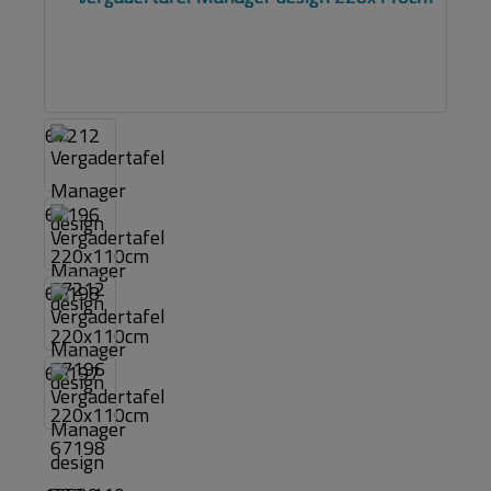
67212
67196
67198
67197