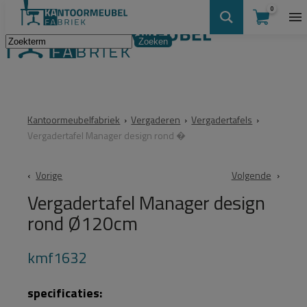
0
Kantoormeubelfabriek
›
Vergaderen
›
Vergadertafels
›
Vergadertafel Manager design rond �
Vorige
Volgende
Vergadertafel Manager design
rond Ø120cm
kmf1632
specificaties: