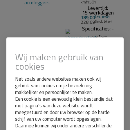
kmf1501
Levertijd:
15 werkdagen
189,00
228,69
Specificaties: -
Comfort
zitting - Zitting
Wij maken gebruik van
uitgevoerd in
cookies
zwart stof -
Rug uitgevoerd
Net zoals andere websites maken ook wij
in zwart mesh
gebruik van cookies om je bezoek nog
- Slijtvaste
makkelijker en persoonlijker te maken.
Bekleding
Een cookie is een eenvoudig klein bestandje dat
met pagina’s van deze website wordt
100.000
Meer
meegestuurd en door uw browser op de harde
info en bestel
schijf van uw computer wordt opgeslagen.
Daarmee kunnen wij onder andere verschillende