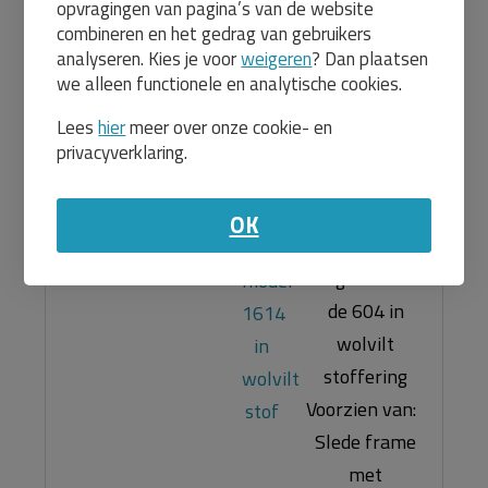
opvragingen van pagina’s van de website
Vergaderstoel
combineren en het gedrag van gebruikers
model 1614 in
analyseren. Kies je voor
weigeren
? Dan plaatsen
wolvilt stof
kmf1614
we alleen functionele en analytische cookies.
Levertijd:
15 werkdagen
Lees
hier
meer over onze cookie- en
199,00
privacyverklaring.
240,79
Nieuw in ons
assortiment!
OK
Trendy
vergaderstoel
de 604 in
wolvilt
stoffering
Voorzien van:
Slede frame
met