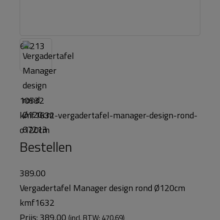
67213
10532
kmf1632-vergadertafel-manager-design-rond-
o120cm
Bestellen
389.00
Vergadertafel Manager design rond Ø120cm
kmf1632
Prijs:
389,00
(incl. BTW: 470,69)