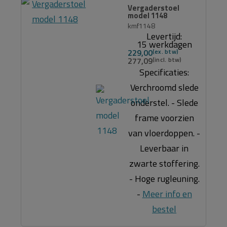
Vergaderstoel
model 1148
kmf1148
Levertijd:
15 werkdagen
229,00
277,09
Specificaties:
Verchroomd slede
onderstel. - Slede
frame voorzien
van vloerdoppen. -
Leverbaar in
zwarte stoffering.
- Hoge rugleuning.
-
Meer info en
bestel