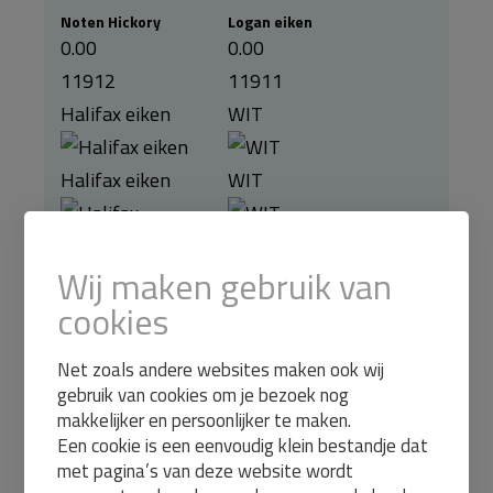
Noten Hickory
Logan eiken
0.00
0.00
11912
11911
Halifax eiken
WIT
Halifax eiken
WIT
Wij maken gebruik van
Halifax eiken
WIT
cookies
0.00
11913
Net zoals andere websites maken ook wij
Licht eiken
gebruik van cookies om je bezoek nog
makkelijker en persoonlijker te maken.
Een cookie is een eenvoudig klein bestandje dat
Licht eiken
met pagina’s van deze website wordt