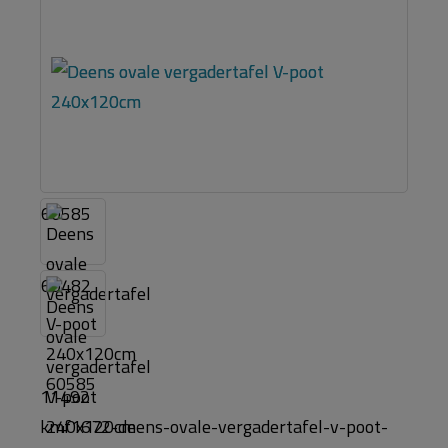
60585
60482
11492
kmf1672-deens-ovale-vergadertafel-v-poot-