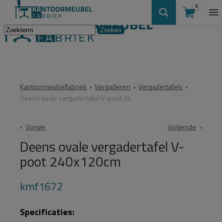
0
Kantoormeubelfabriek
›
Vergaderen
›
Vergadertafels
›
Deens ovale vergadertafel V-poot 24
Vorige
Volgende
Deens ovale vergadertafel V-
poot 240x120cm
kmf1672
Specificaties: