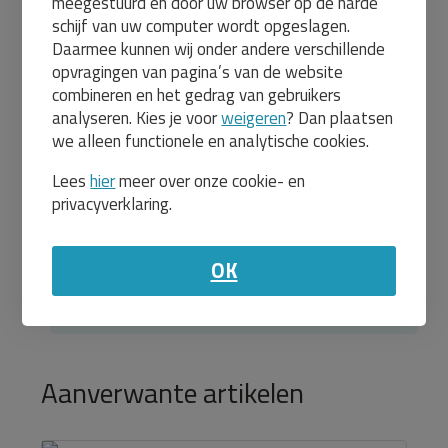
meegestuurd en door uw browser op de harde
schijf van uw computer wordt opgeslagen.
Daarmee kunnen wij onder andere verschillende
opvragingen van pagina’s van de website
Licht eiken
combineren en het gedrag van gebruikers
analyseren. Kies je voor
weigeren
? Dan plaatsen
we alleen functionele en analytische cookies.
Prijs:
Lees
hier
meer over onze cookie- en
Aantal:
privacyverklaring.
Totaal:
Totaal incl. BTW:
OK
In winkelwagentje
Aanverwante artikelen